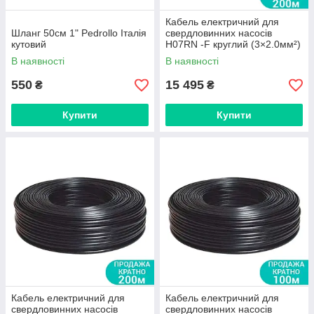
Кабель електричний для
Шланг 50см 1" Pedrollo Італія
свердловинних насосів
кутовий
H07RN -F круглий (3×2.0мм²)
200м Dongyin (779946)
В наявності
В наявності
550
15 495
₴
₴
Купити
Купити
Кабель електричний для
Кабель електричний для
свердловинних насосів
свердловинних насосів