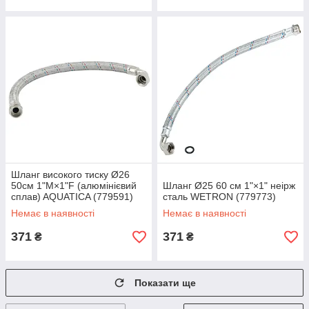
Шланг високого тиску Ø26
50см 1"М×1"F (алюмінієвий
Шланг Ø25 60 см 1"×1" неірж
сплав) AQUATICA (779591)
сталь WETRON (779773)
Немає в наявності
Немає в наявності
371
371
₴
₴
Показати ще