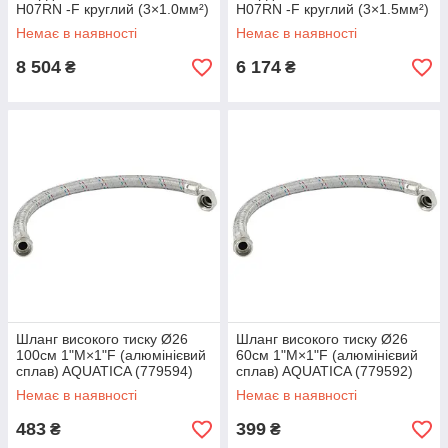
H07RN -F круглий (3×1.0мм²)
H07RN -F круглий (3×1.5мм²)
200м Dongyin (779943)
100м DONGYIN (779935)
Немає в наявності
Немає в наявності
8 504
6 174
₴
₴
Шланг високого тиску Ø26
Шланг високого тиску Ø26
100см 1"М×1"F (алюмінієвий
60см 1"М×1"F (алюмінієвий
сплав) AQUATICA (779594)
сплав) AQUATICA (779592)
Немає в наявності
Немає в наявності
483
399
₴
₴