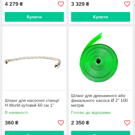
4 279
3 329
₴
₴
Купити
Купити
Шланг для дренажного або
Шланг для насосної станції
фекального насоса Ø 2" 100
H.World кутовий 60 см 1"
метрів
В наявності
Готово до відправки
360
2 350
₴
₴