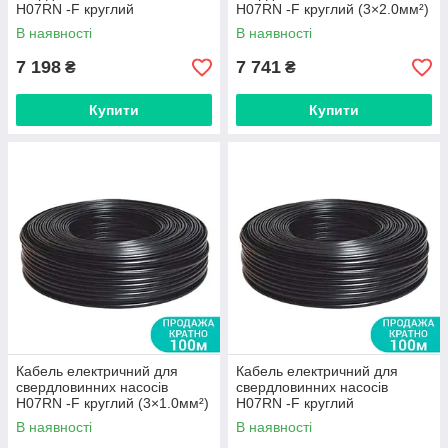
H07RN -F круглий
H07RN -F круглий (3×2.0мм²)
(3×0.75мм²) 200м Dongyin
100м DONGYIN (779936)
В наявності
В наявності
(779942)
7 198
7 741
₴
₴
Купити
Купити
Кабель електричний для
Кабель електричний для
свердловинних насосів
свердловинних насосів
H07RN -F круглий (3×1.0мм²)
H07RN -F круглий
100м DONGYIN (779933)
(3×0.75мм²) 100м DONGYIN
В наявності
В наявності
(779932)