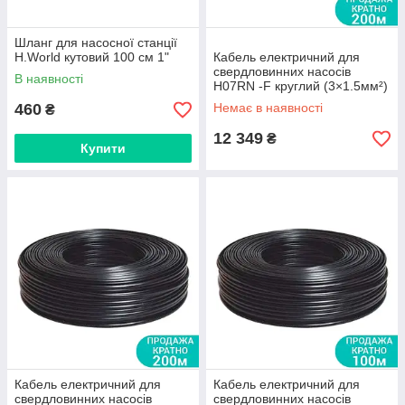
Шланг для насосної станції
H.World кутовий 100 см 1"
Кабель електричний для
свердловинних насосів
В наявності
H07RN -F круглий (3×1.5мм²)
200м Dongyin (779945)
460
Немає в наявності
₴
12 349
₴
Купити
Кабель електричний для
Кабель електричний для
свердловинних насосів
свердловинних насосів