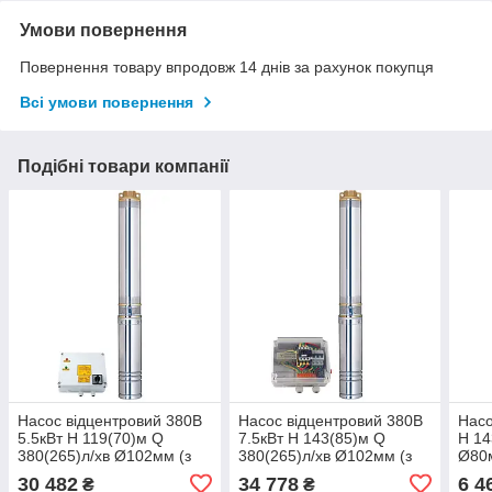
Умови повернення
Повернення товару впродовж 14 днів за рахунок покупця
Всі умови повернення
Подібні товари компанії
Насос відцентровий 380В
Насос відцентровий 380В
Насо
5.5кВт H 119(70)м Q
7.5кВт H 143(85)м Q
H 14
380(265)л/хв Ø102мм (з
380(265)л/хв Ø102мм (з
Ø80
3х ЧАСТИН) DONGYIN
3х ЧАСТЕЙ) AQUATICA
3QJD
30 482
34 778
6 4
₴
₴
4SD16/20 (7771873)
(DONGYIN) 4SD16/24