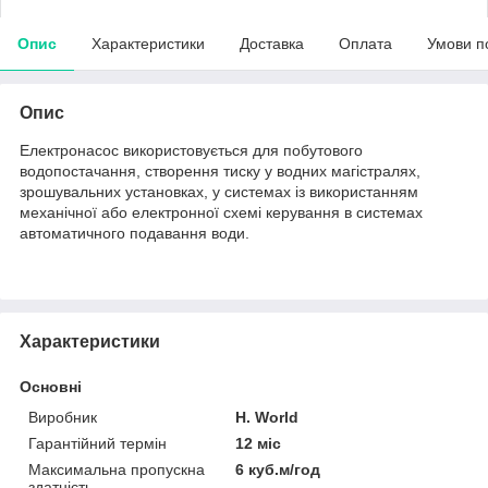
Опис
Характеристики
Доставка
Оплата
Умови п
Опис
Електронасос використовується для побутового
водопостачання, створення тиску у водних магістралях,
зрошувальних установках, у системах із використанням
механічної або електронної схемі керування в системах
автоматичного подавання води.
Характеристики
Основні
Виробник
H. World
Гарантійний термін
12 міс
Максимальна пропускна
6 куб.м/год
здатність