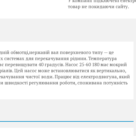
У компанії підключені електр
товар не покидаючи сайту.
ідній обмотці,нержавій вал поверхневого типу — це
них системах для перекачування рідини. Температура
є перевищувати 40 градусів. Насос 25-60 180 має мокрий
ріалів. Цей насос може встановлюватися як вертикально,
екачування чистої води. Працює від електродвигуна, який
три швидкості регулювання роботи, споживана потужність