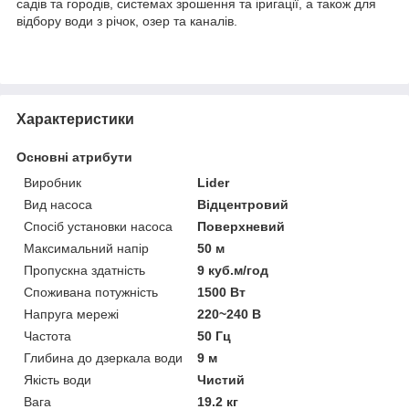
садів та городів, системах зрошення та іригації, а також для
відбору води з річок, озер та каналів.
Характеристики
Основні атрибути
Виробник
Lider
Вид насоса
Відцентровий
Спосіб установки насоса
Поверхневий
Максимальний напір
50 м
Пропускна здатність
9 куб.м/год
Споживана потужність
1500 Вт
Напруга мережі
220~240 В
Частота
50 Гц
Глибина до дзеркала води
9 м
Якість води
Чистий
Вага
19.2 кг