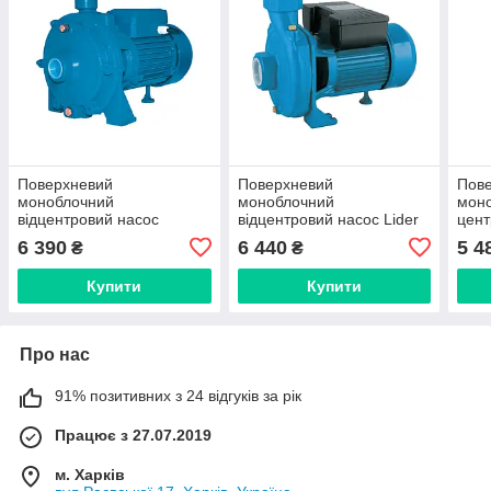
Поверхневий
Поверхневий
Пов
моноблочний
моноблочний
мон
відцентровий насос
відцентровий насос Lider
цент
(подвійне робоче колесо з
SC60 1.1 кВт мідна
2DK2
6 390
6 440
5 4
₴
₴
латуні)Lider 2CPM 1.5 кВт
обмотка
обм
мідна обмотка
Купити
Купити
Про нас
91% позитивних з 24 відгуків за рік
Працює з 27.07.2019
м. Харків