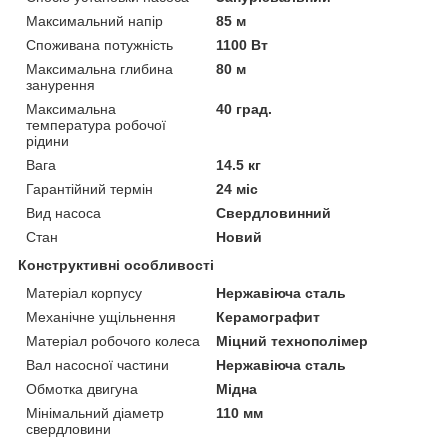
Максимальний напір
85 м
Споживана потужність
1100 Вт
Максимальна глибина
80 м
занурення
Максимальна
40 град.
температура робочої
рідини
Вага
14.5 кг
Гарантійний термін
24 міс
Вид насоса
Свердловинний
Стан
Новий
Конструктивні особливості
Матеріал корпусу
Нержавіюча сталь
Механічне ущільнення
Керамографит
Матеріал робочого колеса
Міцний технополімер
Вал насосної частини
Нержавіюча сталь
Обмотка двигуна
Мідна
Мінімальний діаметр
110 мм
свердловини