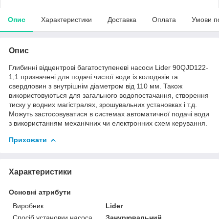
Опис
Характеристики
Доставка
Оплата
Умови п
Опис
Глибинні відцентрові багатоступеневі насоси Lider 90QJD122-
1,1 призначені для подачі чистої води із колодязів та
свердловин з внутрішнім діаметром від 110 мм. Також
використовуються для загального водопостачання, створення
тиску у водних магістралях, зрошувальних установках і т.д.
Можуть застосовуватися в системах автоматичної подачі води
з використанням механічних чи електронних схем керування.
Приховати
Характеристики
Основні атрибути
Виробник
Lider
Спосіб установки насоса
Занурювальний