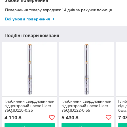
Умови повернення
Повернення товару впродовж 14 днів за рахунок покупця
Всі умови повернення
Подібні товари компанії
Глибинний свердловинний
Глибинний свердловинний
Глиб
відцентровий насос Lider
відцентровий насос Lider
відц
75QJD110-0,25
75QJD122-0,55
бага
конт
4 110
5 430
7 0
₴
₴
90Q