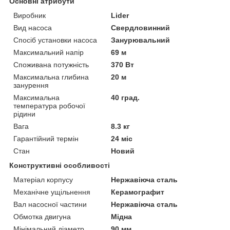
Основні атрибути
Виробник
Lider
Вид насоса
Свердловинний
Спосіб установки насоса
Занурювальний
Максимальний напір
69 м
Споживана потужність
370 Вт
Максимальна глибина
20 м
занурення
Максимальна
40 град.
температура робочої
рідини
Вага
8.3 кг
Гарантійний термін
24 міс
Стан
Новий
Конструктивні особливості
Матеріал корпусу
Нержавіюча сталь
Механічне ущільнення
Керамографит
Вал насосної частини
Нержавіюча сталь
Обмотка двигуна
Мідна
Мінімальний діаметр
90 мм