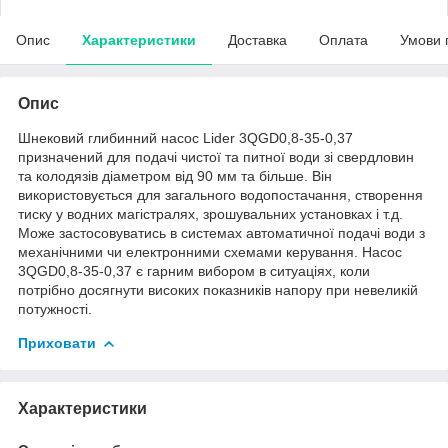
Опис
Характеристики
Доставка
Оплата
Умови 
Опис
Шнековий глибинний насос Lider 3QGD0,8-35-0,37
призначений для подачі чистої та питної води зі свердловин
та колодязів діаметром від 90 мм та більше. Він
використовується для загального водопостачання, створення
тиску у водних магістралях, зрошувальних установках і т.д.
Може застосовуватись в системах автоматичної подачі води з
механічними чи електронними схемами керування. Насос
3QGD0,8-35-0,37 є гарним вибором в ситуаціях, коли
потрібно досягнути високих показників напору при невеликій
потужності.
Приховати
Характеристики