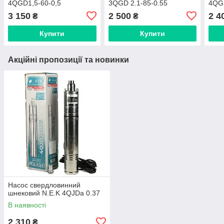
4QGD1,5-60-0,5
3QGD 2.1-85-0.55
4QGD
3 150
2 500
2 4
₴
₴
Купити
Купити
Акційні пропозиції та новинки
Насос свердловинний
шнековий N.E.K 4QJDa 0.37
В наявності
2 310
₴