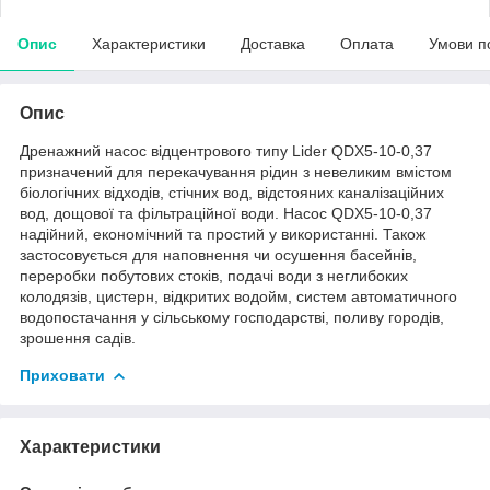
Опис
Характеристики
Доставка
Оплата
Умови п
Опис
Дренажний насос відцентрового типу Lider QDX5-10-0,37
призначений для перекачування рідин з невеликим вмістом
біологічних відходів, стічних вод, відстояних каналізаційних
вод, дощової та фільтраційної води. Насос QDX5-10-0,37
надійний, економічний та простий у використанні. Також
застосовується для наповнення чи осушення басейнів,
переробки побутових стоків, подачі води з неглибоких
колодязів, цистерн, відкритих водойм, систем автоматичного
водопостачання у сільському господарстві, поливу городів,
зрошення садів.
Приховати
Характеристики