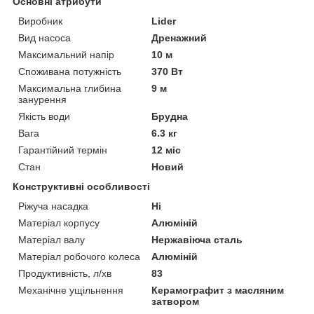
Основні атрибути
Виробник
Lider
Вид насоса
Дренажний
Максимальний напір
10 м
Споживана потужність
370 Вт
Максимальна глибина
9 м
занурення
Якість води
Брудна
Вага
6.3 кг
Гарантійний термін
12 міс
Стан
Новий
Конструктивні особливості
Ріжуча насадка
Ні
Матеріал корпусу
Алюміній
Матеріал валу
Нержавіюча сталь
Матеріал робочого колеса
Алюміній
Продуктивність, л/хв
83
Механічне ущільнення
Керамографит з масляним
затвором