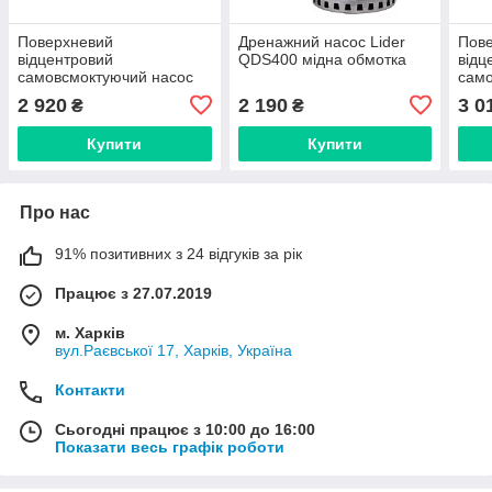
Поверхневий
Дренажний насос Lider
Пов
відцентровий
QDS400 мідна обмотка
відц
самовсмоктуючий насос
само
Lider JSW10M 0.75 кВт
Lide
2 920
2 190
3 0
₴
₴
мідна обмотка
обм
Купити
Купити
Про нас
91% позитивних з 24 відгуків за рік
Працює з 27.07.2019
м. Харків
вул.Раєвської 17, Харків, Україна
Контакти
Сьогодні працює з 10:00 до 16:00
Показати весь графік роботи