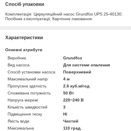
Спосіб упаковки
Комплектація: Циркуляційний насос Grundfos UPS 25-40130;
Посібник з експлуатації; Картонне паковання.
Характеристики
Основні атрибути
Виробник
Grundfos
Вид насоса
Для системи опалення
Спосіб установки насоса
Поверхневий
Максимальний напір
4 м
Пропускна здатність
2.6 куб.м/год
Споживана потужність
50 Вт
Напруга мережі
220~240 В
Кількість швидкостей
3
Підвищення тиску
Ні
Якість води
Чистий
Максимальна
110 град.