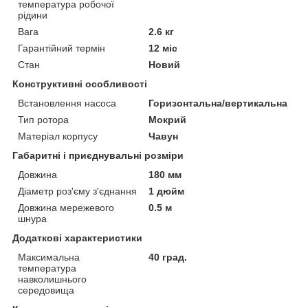
температура робочої
рідини
Вага
2.6 кг
Гарантійний термін
12 міс
Стан
Новий
Конструктивні особливості
Встановлення насоса
Горизонтальна/вертикальна
Тип ротора
Мокрий
Матеріал корпусу
Чавун
Габаритні і приєднувальні розміри
Довжина
180 мм
Діаметр роз'єму з'єднання
1 дюйм
Довжина мережевого
0.5 м
шнура
Додаткові характеристики
Максимальна
40 град.
температура
навколишнього
середовища