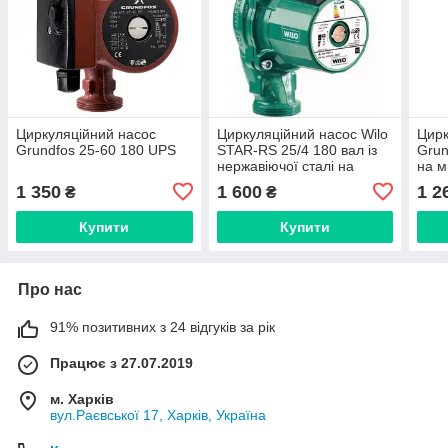
Циркуляційний насос
Циркуляційний насос Wilo
Цирк
Grundfos 25-60 180 UPS
STAR-RS 25/4 180 вал із
Grun
нержавіючої сталі на
на м
мідній обмотці
1 350
1 600
1 2
₴
₴
Купити
Купити
Про нас
91% позитивних з 24 відгуків за рік
Працює з 27.07.2019
м. Харків
вул.Раєвської 17, Харків, Україна