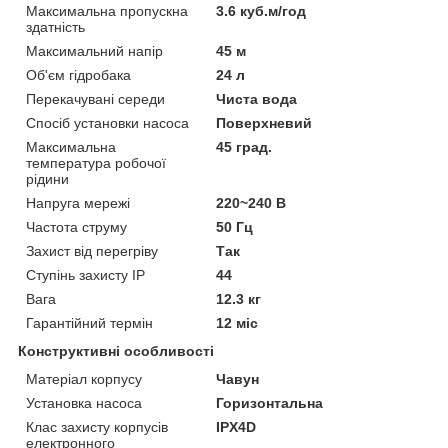
Максимальна пропускна
3.6 куб.м/год
здатність
Максимальний напір
45 м
Об'єм гідробака
24 л
Перекачувані середи
Чиста вода
Спосіб установки насоса
Поверхневий
Максимальна
45 град.
температура робочої
рідини
Напруга мережі
220~240 В
Частота струму
50 Гц
Захист від перегріву
Так
Ступінь захисту IP
44
Вага
12.3 кг
Гарантійний термін
12 міс
Конструктивні особливості
Матеріал корпусу
Чавун
Установка насоса
Горизонтальна
Клас захисту корпусів
IPX4D
електронного