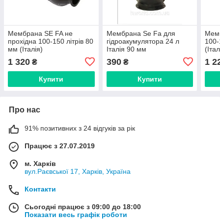
Мембрана SE FA не
Мембрана Se Fa для
Мемб
прохідна 100-150 літрів 80
гідроакумулятора 24 л
100-
мм (Італія)
Італія 90 мм
(Італ
1 320
390
1 2
₴
₴
Купити
Купити
Про нас
91% позитивних з 24 відгуків за рік
Працює з 27.07.2019
м. Харків
вул.Раєвської 17, Харків, Україна
Контакти
Сьогодні працює з 09:00 до 18:00
Показати весь графік роботи