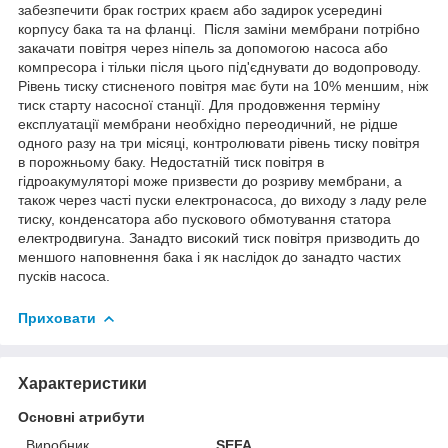
забезпечити брак гострих краєм або задирок усередині
корпусу бака та на фланці. Після заміни мембрани потрібно
закачати повітря через ніпель за допомогою насоса або
компресора і тільки після цього під'єднувати до водопроводу.
Рівень тиску стисненого повітря має бути на 10% меншим, ніж
тиск старту насосної станції. Для продовження терміну
експлуатації мембрани необхідно переодичний, не рідше
одного разу на три місяці, контролювати рівень тиску повітря
в порожньому баку. Недостатній тиск повітря в
гідроакумуляторі може призвести до розриву мембрани, а
також через часті пуски електронасоса, до виходу з ладу реле
тиску, конденсатора або пускового обмотування статора
електродвигуна. Занадто високий тиск повітря призводить до
меншого наповнення бака і як наслідок до занадто частих
пусків насоса.
Приховати
Характеристики
Основні атрибути
Виробник
SEFA