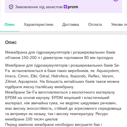
Замовлення під захистом
Опис
Характеристики
Доставка
Оплата
Умови п
Опис
Мемабрана для гідроакумуляторів і розширювальних баків
об'ємом 150-200 л і діаметром горловини 80 мм прохідна
Мембрани для гідроакумуляторів і розширювальних баків Se-
Fa встановлюються в баки таких виробників, як: Aquasystem,
Imera, Cimm, Elbi, Gitral, Hidrofera, Ibaiondo, Reflex, Varem,
Zilmet, Aquapress. На більшість китайських баків також можна
підібрати якісну італійську мембрану.
Мембрани Se-Fa виготовляються з екологічного матеріалу
EPDM на основі каучуку. EPDM міцніший і еластичніший
матеріал, ніж звичайна гума, не виділяє шкідливих речовин,
має високу зносостійкість, стійкий до агресивного середовища
та витримує як низьку, так і високу температуру. Ресурс
мембрани 100 тисяч циклов
Перед заміною мембрани необхідно висушити бак і