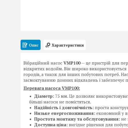
Опис
Характеристики
Вібраційний насос
VMP100
— це пристрій для пер
відкритих водойм. Він широко використовується 
городів, а також для інших побутових потреб. Н
засмоктуванню донних відкладень і забезпечує 
Перевага насоса VMP100:
Діаметр:
75 мм. Це дозволяє використовуват
більші насоси не помістяться.
Надійність і довговічність:
проста конструк
Низьке енергоспоживання:
економний у в
Простота монтажу та обслуговування:
не 
Доступна ціна:
вигідне рішення для побут