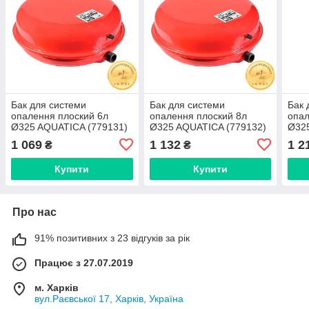
Бак для системи
Бак для системи
Бак 
опалення плоский 6л
опалення плоский 8л
опал
Ø325 AQUATICA (779131)
Ø325 AQUATICA (779132)
Ø325
1 069
1 132
1 2
₴
₴
Купити
Купити
Про нас
91% позитивних з 23 відгуків за рік
Працює з 27.07.2019
м. Харків
вул.Раєвської 17, Харків, Україна