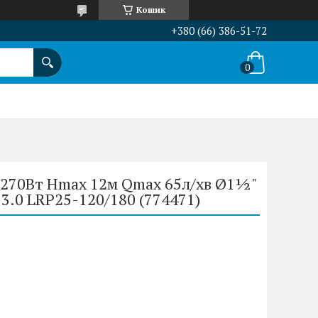
Кошик
+380 (66) 386-51-72
 270Вт Hmax 12м Qmax 65л/хв Ø1½"
3.0 LRP25-120/180 (774471)