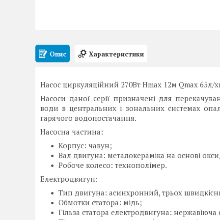
Опис
Характеристики
Насос циркуляційний 270Вт Hmax 12м Qmax 65л/хв
Насоси даної серії призначені для перекачуван
води в центральних і зональних системах опал
гарячого водопостачання.
Насосна частина:
Корпус: чавун;
Вал двигуна: металокераміка на основі окс
Робоче колесо: технополімер.
Електродвигун:
Тип двигуна: асинхронний, трьох швидкісн
Обмотки статора: мідь;
Гільза статора електродвигуна: нержавіюча с