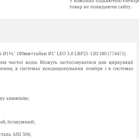
У компанії підключені електр
товар не покидаючи сайту.
 Ø1½" 180мм+гайки Ø1" LEO 3.0 LRP25-120/180 (774471)
ня чистої води. Можуть застосовуватися для циркуляції
ення, в системах кондиціонування повітря і в системах
иду алюмінію;
ий, безшумний;
таль AISI 304;