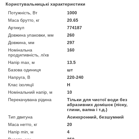
Користувальницькі характеристики
Потужність, Вт
1000
Маса брутто, кг
20.65
Артикул
774187
Довжина упаковки, мм
260
Довжина, мм
297
Номінальна
160
продуктивність, л/хв
Напір max, м
13.5
Базова одиниця
шт
Напруга, В
220-240
Клас ізоляції
Н
Номінальний напір, м
10
Перекачувана рідина
Тільки для чистої води без
абразивних домішок (піску,
глини, вапна і т.д.)
Тип двигуна
Асинхронний, безшумний
Маса нетто, кг
20
Напір min, м
4