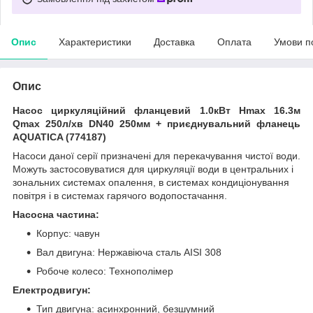
Опис
Характеристики
Доставка
Оплата
Умови п
Опис
Насос циркуляційний фланцевий 1.0кВт Hmax 16.3м
Qmax 250л/хв DN40 250мм + приєднувальний фланець
AQUATICA (774187)
Насоси даної серії призначені для перекачування чистої води.
Можуть застосовуватися для циркуляції води в центральних і
зональних системах опалення, в системах кондиціонування
повітря і в системах гарячого водопостачання.
Насосна частина:
Корпус: чавун
Вал двигуна: Нержавіюча сталь AISI 308
Робоче колесо: Технополімер
Електродвигун:
Тип двигуна: асинхронний, безшумний