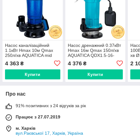
Насос каналізаційний
Насос дренажний 0.37кВт
Насо
1.1кВт Hmax 10м Qmax
Hmax 16м Qmax 150л/хв
100В
250л/хв AQUATICA mid
AQUATICA QDX1.5-16-
хв Ø
(773381)
0.37A (773231)
AQU
4 363
4 376
2 1
₴
₴
Купити
Купити
Про нас
91% позитивних з 24 відгуків за рік
Працює з 27.07.2019
м. Харків
вул.Раєвської 17, Харків, Україна