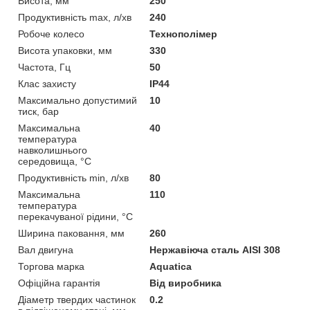
Висота, мм
250
Продуктивність max, л/хв
240
Робоче колесо
Технополімер
Висота упаковки, мм
330
Частота, Гц
50
Клас захисту
IP44
Максимально допустимий
10
тиск, бар
Максимальна
40
температура
навколишнього
середовища, °C
Продуктивність min, л/хв
80
Максимальна
110
температура
перекачуваної рідини, °C
Ширина паковання, мм
260
Вал двигуна
Нержавіюча сталь AISI 308
Торгова марка
Aquatica
Офіційна гарантія
Від виробника
Діаметр твердих частинок
0.2