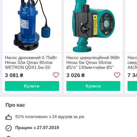
Насос дренажний 0.75кВт
Насос циркуляційний 96Вт
Насо
Hmax 32м Qmax 80л/хв
Hmax 6м Qmax 58л/хв
свер
WETRON QDX1.5w-32-
Ø1½" 130мм+гайки Ø1"
44(3
0.75F (773198)
LEO 3.0 LRP25-60/130
Ø10
3 081
3 026
7 3
₴
₴
(774433)
(DO
(777
Купити
Купити
Про нас
91% позитивних з 24 відгуків за рік
Працює з 27.07.2019