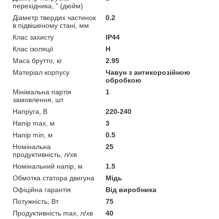
перехідника, " (дюйм)
Діаметр твердих частинок
0.2
в підвішеному стані, мм
Клас захисту
IP44
Клас ізоляції
Н
Маса брутто, кг
2.95
Матеріал корпусу
Чавун з антикорозійною
обробкою
Мінімальна партія
1
замовлення, шт
Напруга, В
220-240
Напір max, м
3
Напір min, м
0.5
Номінальна
25
продуктивність, л/хв
Номінальний напір, м
1.5
Обмотка статора двигуна
Мідь
Офіційна гарантія
Від виробника
Потужність, Вт
75
Продуктивність max, л/хв
40