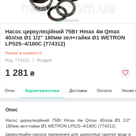
Насос циркуляційний 75Вт Hmax 4м Qmax
40л/хв Ø1 1/2" 180мм зел+гайки Ø1 WETRON
LР525–4/180С (774312)
Немає в наявності
Код: 774312
Роздріб
1 281
₴
Опис
Характеристики
Доставка
Оплата
Умови 
Опис
Насос циркуляційний 75Вт Hmax 4м Qmax 40л/хв Ø1 1/2"
180мм зел+гайки Ø1 WETRON LР525–4/180С (774312)
Циркуляційні насоси призначені для циркуляції гарячої води в