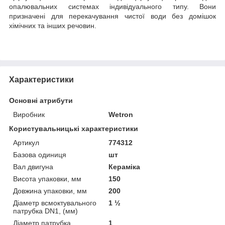
опалювальних системах індивідуального типу. Вони
призначені для перекачування чистої води без домішок
хімічних та інших речовин.
Характеристики
Основні атрибути
Виробник
Wetron
Користувальницькі характеристики
Артикул
774312
Базова одиниця
шт
Вал двигуна
Кераміка
Висота упаковки, мм
150
Довжина упаковки, мм
200
Діаметр всмоктувального
1 ½
патрубка DN1, (мм)
Діаметр патрубка
1