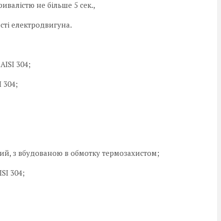
ивалістю не більше 5 сек.,
ості електродвигуна.
AISI 304;
 304;
й, з вбудованою в обмотку термозахистом;
SI 304;