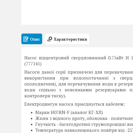
Опис
Характеристики
Насос відцентровий свердловинний 0.75кВт H 5
(777141)
Насоси даної серії призначені для перекачуван
використання при водопостачанні з свердл
охолодження), для перекачування води в резерв
води спільно з невеликими резервуарами пр
контролери тиску).
Електродвигун насоса приєднується кабелем:
Марки H07RN-F (аналог КГ-ХЛ)
Жили з мідного дроту, оболонка - поліетиле
Гнучкість - багатодротяні струмопровідні 
Температура навколишнього повітря від -25