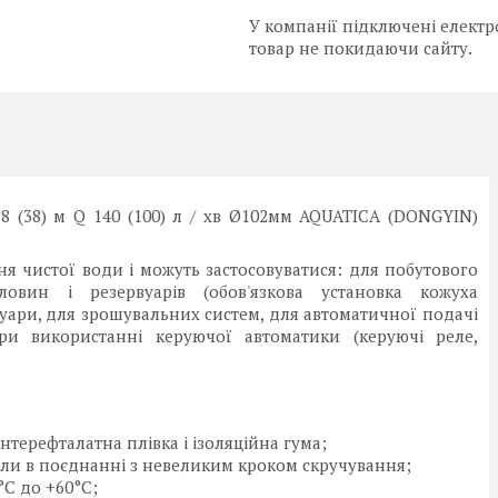
У компанії підключені електр
товар не покидаючи сайту.
8 (38) м Q 140 (100) л / хв Ø102мм AQUATICA (DONGYIN)
ня чистої води і можуть застосовуватися: для побутового
овин і резервуарів (обов'язкова установка кожуха
уари, для зрошувальних систем, для автоматичної подачі
и використанні керуючої автоматики (керуючі реле,
нтерефталатна плівка і ізоляційна гума;
жили в поєднанні з невеликим кроком скручування;
°C до +60°C;