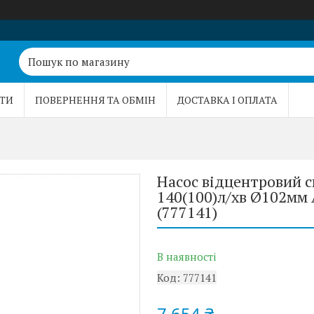
ТИ
ПОВЕРНЕННЯ ТА ОБМІН
ДОСТАВКА І ОПЛАТА
Насос відцентровий с
140(100)л/хв Ø102мм
(777141)
В наявності
Код:
777141
7 654 ₴