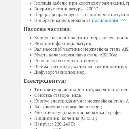
Ізоляція кабелю при короткому замиканні, тр
Витримує температуру +200°C
Переріз розраховується і відповідає потужн
Підібрати кабель можна за
посиланням >>>
Насосна частина:
Корпус насосної частини: нержавіюча сталь 
Вихідний фланець: латунь;
Вал насосної частини: нержавіюча сталь AISI
Муфта вала: нержавіюча сталь AISI 304;
Робоче колесо: технополімер;
Шайба фасонная розділова: технополимер;
Дифузор: технополімер.
Електродвигун:
Тип двигуна: асинхронний, маслонаповнени
Обмотка статора: мідь;
Корпус електродвигуна: нержавіюча сталь AI
Вал двигуна: нержавіюча сталь;
Механічне ущільнення: кераміка / графіт;
Підшипник: кочення (C & U);
Напруга: 220-240 В;