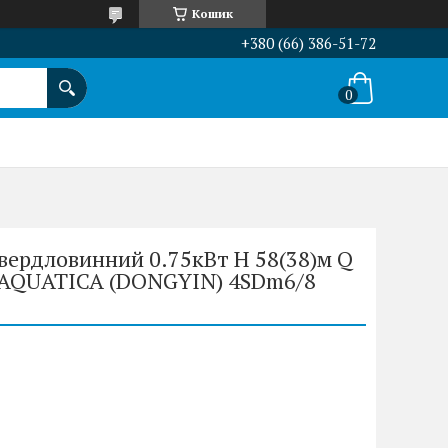
Кошик
+380 (66) 386-51-72
вердловинний 0.75кВт H 58(38)м Q
 AQUATICA (DONGYIN) 4SDm6/8