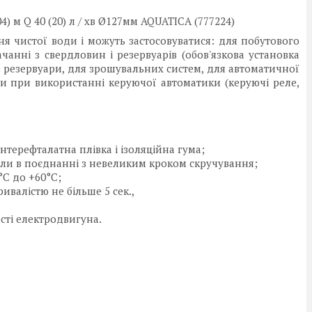
) м Q 40 (20) л / хв Ø127мм AQUATICA (777224)
ня чистої води і можуть застосовуватися: для побутового
чанні з свердловин і резервуарів (обов'язкова установка
 резервуари, для зрошувальних систем, для автоматичної
и при використанні керуючої автоматики (керуючі реле,
нтерефталатна плівка і ізоляційна гума;
жили в поєднанні з невеликим кроком скручування;
°C до +60°C;
ивалістю не більше 5 сек.,
ості електродвигуна.