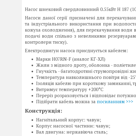
Насос шнековий свердловинний 0.55кВт H 187 (104
Насоси даної серії призначені для перекачуван
та індустріального використання при водопоста
кожуха охолодження), для перекачування води в
подачі води спільно з невеликими резервуарам
контролери тиску).
Електродвигун насоса приєднується кабелем:
Марки H07RN-F (аналог КГ-ХЛ)
Жили з мідного дроту, оболонка - поліетиле
Гнучкість - багатодротяні струмопровідні 
Температура навколишнього повітря від -25
Ізоляція кабелю при короткому замиканні, тр
Витримує температуру +200°C
Переріз розраховується і відповідає потужн
Підібрати кабель можна за
посиланням >>>
Конструкція:
Нагнітальний корпус: чавун;
Корпус насосної частини: чавун;
Вал двигуна: нержавіюча сталь;