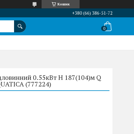
Кошик
+380 (66) 386-51-72
дловинний 0.55кВт H 187(104)м Q
QUATICA (777224)