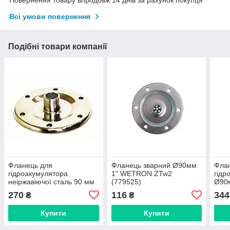
Повернення товару впродовж 14 днів за рахунок покупця
Всі умови повернення
Подібні товари компанії
Фланець для
Фланець зварний Ø90мм
Фла
гідроакумулятора
1" WETRON ZTw2
гідр
неіржавіючої сталь 90 мм
(779525)
Ø90
(779
270
116
344
₴
₴
Купити
Купити