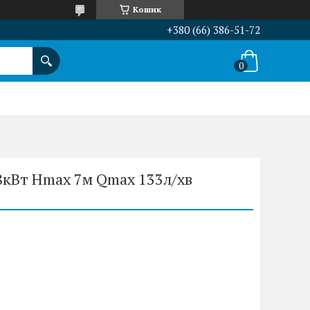
Кошик
+380 (66) 386-51-72
8кВт Hmax 7м Qmax 133л/хв