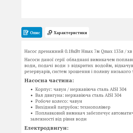
Опис
Характеристики
Насос дренажний 0.18кВт Hmax 7м Qmax 133л / хв
Насоси даної серії обладнані вимикачем поплав
води, подачі води з відкритих водойм, відкачу
резервуарів, систем зрошення і поливу низького 
Насосна частина:
Корпус: чавун / нержавіюча сталь AISI 304
Вал двигуна: нержавіюча сталь AISI 304
Робоче колесо: чавун
Вихідний патрубок: технополімер
Поплавковий вимикач забезпечує автоматичн
залежності від рівня води
Електродвигун: