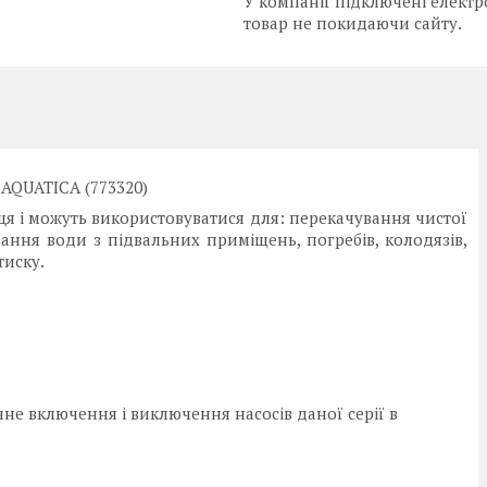
У компанії підключені електр
товар не покидаючи сайту.
 AQUATICA (773320)
ця і можуть використовуватися для: перекачування чистої
вання води з підвальних приміщень, погребів, колодязів,
тиску.
е включення і виключення насосів даної серії в