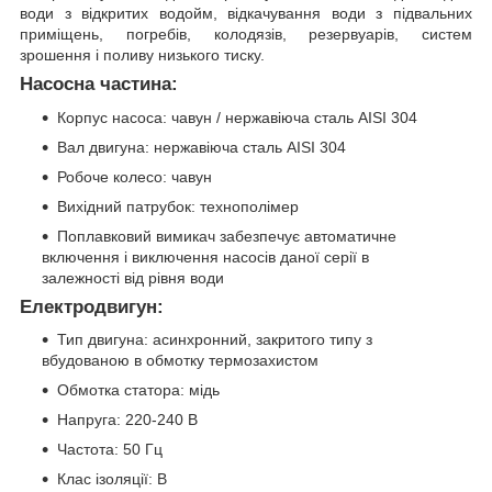
води з відкритих водойм, відкачування води з підвальних
приміщень, погребів, колодязів, резервуарів, систем
зрошення і поливу низького тиску.
Насосна частина:
Корпус насоса: чавун / нержавіюча сталь AISI 304
Вал двигуна: нержавіюча сталь AISI 304
Робоче колесо: чавун
Вихідний патрубок: технополімер
Поплавковий вимикач забезпечує автоматичне
включення і виключення насосів даної серії в
залежності від рівня води
Електродвигун:
Тип двигуна: асинхронний, закритого типу з
вбудованою в обмотку термозахистом
Обмотка статора: мідь
Напруга: 220-240 В
Частота: 50 Гц
Клас ізоляції: В