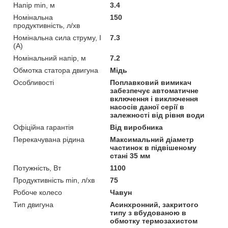
Напір min, м
3.4
Номінальна
150
продуктивність, л/хв
Номінальна сила струму, I
7.3
(А)
Номінальний напір, м
7.2
Обмотка статора двигуна
Мідь
Особливості
Поплавковий вимикач
забезпечує автоматичне
включення і виключення
насосів даної серії в
залежності від рівня води
Офіційна гарантія
Від виробника
Перекачувана рідина
Максимальний діаметр
частинок в підвішеному
стані 35 мм
Потужність, Вт
1100
Продуктивність min, л/хв
75
Робоче колесо
Чавун
Тип двигуна
Асинхронний, закритого
типу з вбудованою в
обмотку термозахистом