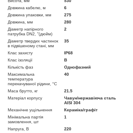
Висота, мм
530
Довжина кабелю, м
6
Довжина упаковки, мм
275
Довжина, мм
280
Діаметр напірного
2
патрубка DN2, "(дюйм)
Діаметр твердих частинок
35
в підвішеному стані, мм
Клас захисту
IP68
Клас ізоляції
В
Кількість фаз
Однофазний
Максимальна
40
температура
перекачуваної рідини, °C
Маса брутто, кг
21.5
Матеріал корпусу
Чавун/нержавіюча сталь
AISI 304
Механічне ущільнення
Кераміка/графіт
Мінімальна партія
1
замовлення, шт
Напруга, В
220