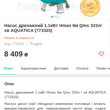
Насос дренажний 1.1кВт Hmax 9м Qmx 333л/
хв AQUATICA (773325)
Немає в наявності
Код: 773325
Роздріб
8 409
₴
Опис
Характеристики
Доставка
Оплата
Умови п
Опис
Насос дренажний 1.1кВт Hmax 9м Qmx 333л / хв AQUATICA
(773325)
Насоси даної серії обладнані вимикачем поплавця і можуть
використовуватися для: перекачування чистої води, подачі