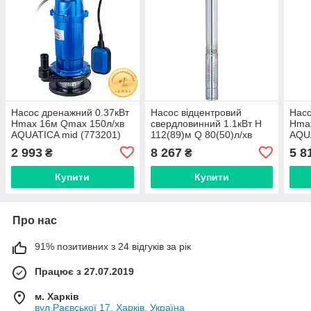
Насос дренажний 0.37кВт
Насос відцентровий
Насо
Hmax 16м Qmax 150л/хв
свердловинний 1.1кВт H
Hma
AQUATICA mid (773201)
112(89)м Q 80(50)л/хв
AQU
Ø94мм AQUATICA
0.75
2 993
8 267
5 8
₴
₴
(DONGYIN) 3.5SDm3/20
(777115)
Купити
Купити
Про нас
91% позитивних з 24 відгуків за рік
Працює з 27.07.2019
м. Харків
вул.Раєвської 17, Харків, Україна