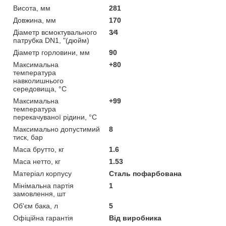
Висота, мм
281
Довжина, мм
170
Діаметр всмоктувального
3⁄4
патрубка DN1, "(дюйм)
Діаметр горловини, мм
90
Максимальна
+80
температура
навколишнього
середовища, °C
Максимальна
+99
температура
перекачуваної рідини, °C
Максимально допустимий
8
тиск, бар
Маса брутто, кг
1.6
Маса нетто, кг
1.53
Матеріал корпусу
Сталь пофарбована
Мінімальна партія
1
замовлення, шт
Об'єм бака, л
5
Офіційна гарантія
Від виробника