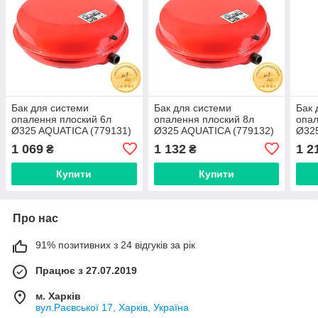
Бак для системи
Бак для системи
Бак 
опалення плоский 6л
опалення плоский 8л
опал
Ø325 AQUATICA (779131)
Ø325 AQUATICA (779132)
Ø325
1 069
1 132
1 2
₴
₴
Купити
Купити
Про нас
91% позитивних з 24 відгуків за рік
Працює з 27.07.2019
м. Харків
вул.Раєвської 17, Харків, Україна