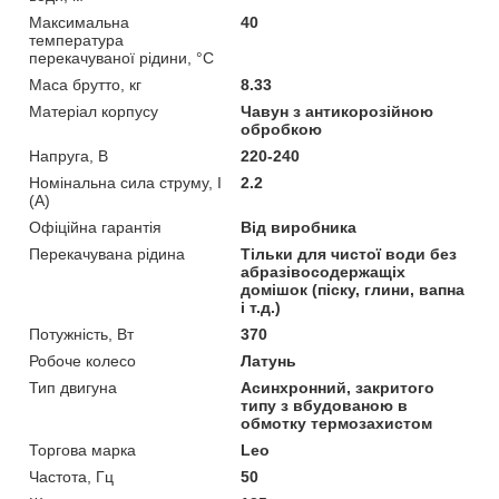
Максимальна
40
температура
перекачуваної рідини, °C
Маса брутто, кг
8.33
Матеріал корпусу
Чавун з антикорозійною
обробкою
Напруга, В
220-240
Номінальна сила струму, I
2.2
(А)
Офіційна гарантія
Від виробника
Перекачувана рідина
Тільки для чистої води без
абразівосодержащіх
домішок (піску, глини, вапна
і т.д.)
Потужність, Вт
370
Робоче колесо
Латунь
Тип двигуна
Асинхронний, закритого
типу з вбудованою в
обмотку термозахистом
Торгова марка
Leo
Частота, Гц
50