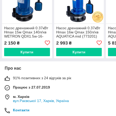
Насос дренажний 0.37кВт
Насос дренажний 0.37кВт
Насо
Hmax 15м Qmax 140л/хв
Hmax 16м Qmax 150л/хв
Hma
WETRON QDX1.5w-16-
AQUATICA mid (773201)
AQU
0.37F (773191)
0.75
2 150
2 993
5 8
₴
₴
Купити
Купити
Про нас
91% позитивних з 24 відгуків за рік
Працює з 27.07.2019
м. Харків
вул.Раєвської 17, Харків, Україна
Контакти