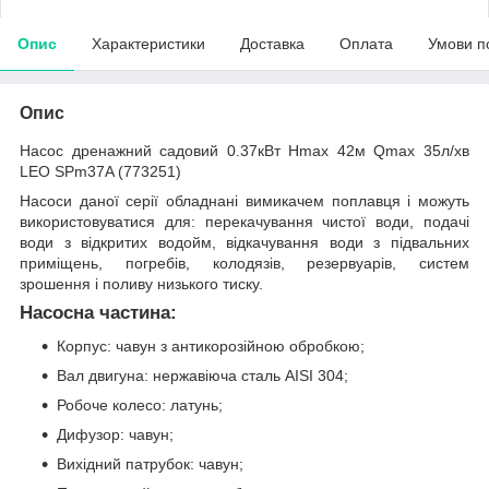
Опис
Характеристики
Доставка
Оплата
Умови п
Опис
Насос дренажний садовий 0.37кВт Hmax 42м Qmax 35л/хв
LEO SPm37A (773251)
Насоси даної серії обладнані вимикачем поплавця і можуть
використовуватися для: перекачування чистої води, подачі
води з відкритих водойм, відкачування води з підвальних
приміщень, погребів, колодязів, резервуарів, систем
зрошення і поливу низького тиску.
Насосна частина:
Корпус: чавун з антикорозійною обробкою;
Вал двигуна: нержавіюча сталь AISI 304;
Робоче колесо: латунь;
Дифузор: чавун;
Вихідний патрубок: чавун;