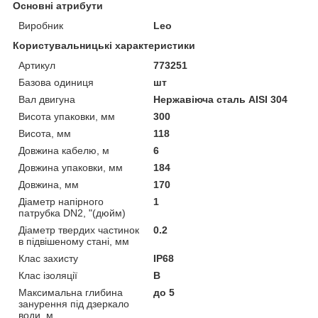
Основні атрибути
Виробник
Leo
Користувальницькі характеристики
Артикул
773251
Базова одиниця
шт
Вал двигуна
Нержавіюча сталь AISI 304
Висота упаковки, мм
300
Висота, мм
118
Довжина кабелю, м
6
Довжина упаковки, мм
184
Довжина, мм
170
Діаметр напірного
1
патрубка DN2, "(дюйм)
Діаметр твердих частинок
0.2
в підвішеному стані, мм
Клас захисту
IP68
Клас ізоляції
В
Максимальна глибина
до 5
занурення під дзеркало
води, м