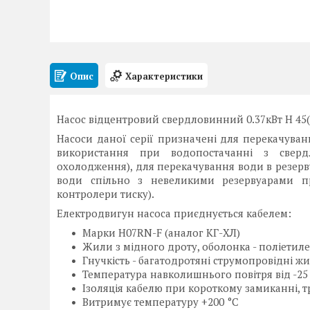
Опис
Характеристики
Насос відцентровий свердловинний 0.37кВт H 45(
Насоси даної серії призначені для перекачуван
використання при водопостачанні з свердл
охолодження), для перекачування води в резерв
води спільно з невеликими резервуарами пр
контролери тиску).
Електродвигун насоса приєднується кабелем:
Марки H07RN-F (аналог КГ-ХЛ)
Жили з мідного дроту, оболонка - поліетиле
Гнучкість - багатодротяні струмопровідні 
Температура навколишнього повітря від -25 
Ізоляція кабелю при короткому замиканні, тр
Витримує температуру +200 °C