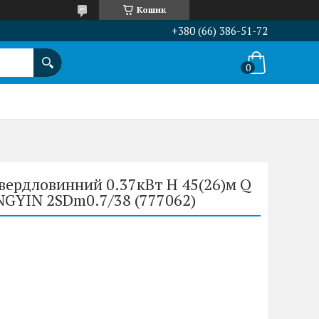
Кошик
+380 (66) 386-51-72
вердловинний 0.37кВт H 45(26)м Q
NGYIN 2SDm0.7/38 (777062)