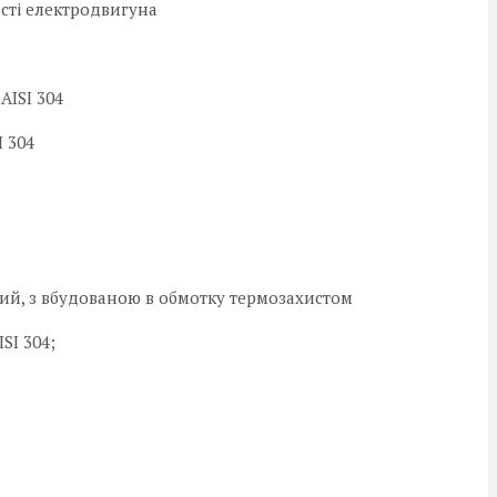
ості електродвигуна
AISI 304
I 304
й, з вбудованою в обмотку термозахистом
SI 304;