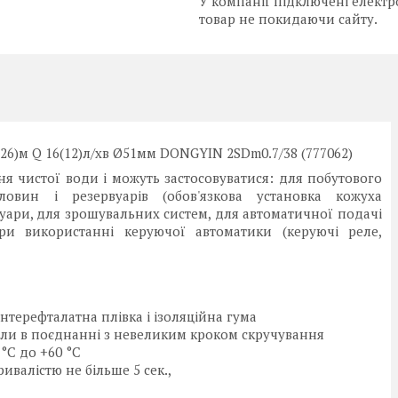
У компанії підключені електр
товар не покидаючи сайту.
26)м Q 16(12)л/хв Ø51мм DONGYIN 2SDm0.7/38 (777062)
ня чистої води і можуть застосовуватися: для побутового
овин і резервуарів (обов'язкова установка кожуха
уари, для зрошувальних систем, для автоматичної подачі
и використанні керуючої автоматики (керуючі реле,
нтерефталатна плівка і ізоляційна гума
жили в поєднанні з невеликим кроком скручування
°C до +60 °C
ивалістю не більше 5 сек.,