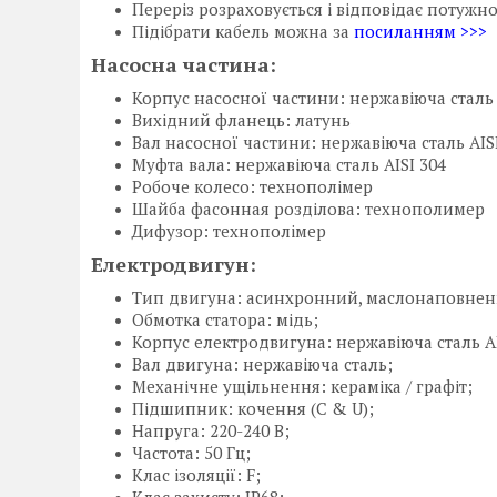
Переріз розраховується і відповідає потужн
Підібрати кабель можна за
посиланням >>>
Насосна частина:
Корпус насосної частини: нержавіюча сталь 
Вихідний фланець: латунь
Вал насосної частини: нержавіюча сталь AIS
Муфта вала: нержавіюча сталь AISI 304
Робоче колесо: технополімер
Шайба фасонная розділова: технополимер
Дифузор: технополімер
Електродвигун:
Тип двигуна: асинхронний, маслонаповнени
Обмотка статора: мідь;
Корпус електродвигуна: нержавіюча сталь AI
Вал двигуна: нержавіюча сталь;
Механічне ущільнення: кераміка / графіт;
Підшипник: кочення (C & U);
Напруга: 220-240 В;
Частота: 50 Гц;
Клас ізоляції: F;