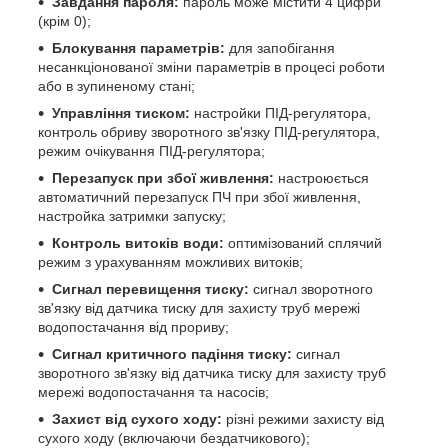
Завдання пароля:
пароль може містити 4 цифри
(крім 0);
Блокування параметрів:
для запобігання
несанкціонованої зміни параметрів в процесі роботи
або в зупиненому стані;
Управління тиском:
настройки ПІД-регулятора,
контроль обриву зворотного зв'язку ПІД-регулятора,
режим очікування ПІД-регулятора;
Перезапуск при збої живлення:
настроюється
автоматичний перезапуск ПЧ при збої живлення,
настройка затримки запуску;
Контроль витоків води:
оптимізований сплячий
режим з урахуванням можливих витоків;
Сигнал перевищення тиску:
сигнал зворотного
зв'язку від датчика тиску для захисту труб мережі
водопостачання від прориву;
Сигнал критичного падіння тиску:
сигнал
зворотного зв'язку від датчика тиску для захисту труб
мережі водопостачання та насосів;
Захист від сухого ходу:
різні режими захисту від
сухого ходу (включаючи бездатчикового);