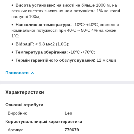
Висота установки:
на висоті не більше 1000 м, на
великих висотах зниження ном.потужність: 1% на кожні
наступні 100м;
Навколишня температура:
-10ºС~+40ºС, зниження
номінальної потужності при 40ºC ~ 50ºC 4% на кожен
1ºC;
Вібрації:
< 9.8 м/с2 (1.0G);
Температура зберігання:
-10ºC~+70ºC;
Термін гарантійного обслуговування:
12 місяців.
Приховати
Характеристики
Основні атрибути
Виробник
Leo
Користувальницькі характеристики
Артикул
779679