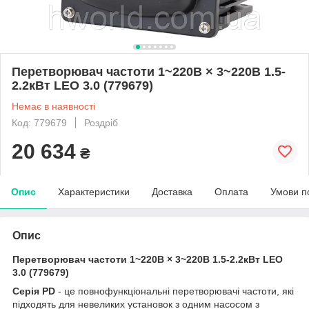
Перетворювач частоти 1~220В × 3~220В 1.5-
2.2кВт LEO 3.0 (779679)
Немає в наявності
Код: 779679
Роздріб
20 634
₴
Опис
Характеристики
Доставка
Оплата
Умови п
Опис
Перетворювач частоти 1~220В × 3~220В 1.5-2.2кВт LEO
3.0 (779679)
Серія PD
- це повнофункціональні перетворювачі частоти, які
підходять для невеликих установок з одним насосом з