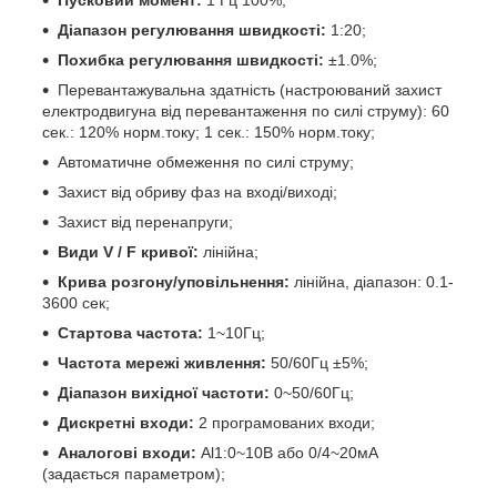
Діапазон регулювання швидкості:
1:20;
Похибка регулювання швидкості:
±1.0%;
Перевантажувальна здатність (настроюваний захист
електродвигуна від перевантаження по силі струму): 60
сек.: 120% норм.току; 1 сек.: 150% норм.току;
Автоматичне обмеження по силі струму;
Захист від обриву фаз на вході/виході;
Захист від перенапруги;
Види V / F кривої:
лінійна;
Крива розгону/уповільнення:
лінійна, діапазон: 0.1-
3600 сек;
Стартова частота:
1~10Гц;
Частота мережі живлення:
50/60Гц ±5%;
Діапазон вихідної частоти:
0~50/60Гц;
Дискретні входи:
2 програмованих входи;
Аналогові входи:
Al1:0~10В або 0/4~20мА
(задається параметром);