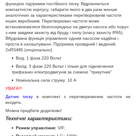
функцією підтримки постійного тиску. Відрізняються
компактністю корпусу, габарити якого в два рази менше
аналогічних за характеристиками перетворювачів частоти
інших виробників. Перетворювач частоти може
встановлюватися безпосередньо на двигун насоса або поруч
з ним завдяки захисту від бруду і пилу (класу захисту IP65).
Вбудована функція управління одним насосом надійна і
проста в налаштуванні. Підтримка провідний / ведений,
2хRS485 (опціонально).
Вхід: 1 фаза 220 Вольт
Вихід: 3 фази 220 Вольт і тільки для підключення
трифазних електродвигунів за схемою "трикутник"
Номінальна сила струму: 10 А
УВАГА!!!
Датчик тиску
в комплект з перетворювачем частоти не
входить.
Можна придбати додатково!
Технічні характеристики:
Режим управління:
V/F;
Пусковий момент:
1 Гц 100%;