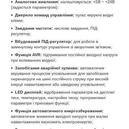
Аналогове живлення:
налаштовується: +5В ~ +24В
(задається параметром);
Джерело команд управління:
пульт, керуючі вхідні
клеми;
Завдання частоти:
числове завдання, ПІД-
регулятор;
Вбудований ПІД-регулятор:
для роботи в
замкнутому контурі управління зі зворотним зв'язком;
Функція AVR:
підтримання постійної вихідної напруги
при коливаннях вхідної;
Запобігання аварійної зупинки:
автоматичне
керування процесом уповільнення для запобігання
перенапруги на шині постійного струму при високій
інерції навантаження або швидкому уповільненні;
LED дисплей:
відображення параметрів на дисплеї:
тиск, температура, настройки тиску, програмовані
параметри і приховані функції;
Функція автоматичного енергозбереження:
автоматичне зниження вихідної напруги при малих
навантаженнях економить електроенергію;