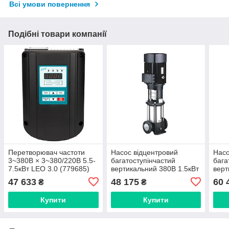
Всі умови повернення
Подібні товари компанії
Перетворювач частоти
Насос відцентровий
Насо
3~380В × 3~380/220В 5.5-
багатоступінчастий
бага
7.5кВт LEO 3.0 (779685)
вертикальний 380В 1.5кВт
верт
Hmax 40м Qmax 216.7л/хв
Hmax
47 633
48 175
60 
₴
₴
нерж LEO 3.0 innovation
нерж
Купити
Купити