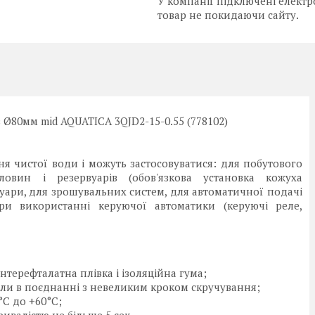
У компанії підключені електр
товар не покидаючи сайту.
в Ø80мм mid AQUATICA 3QJD2-15-0.55 (778102)
ня чистої води і можуть застосовуватися: для побутового
овин і резервуарів (обов'язкова установка кожуха
уари, для зрошувальних систем, для автоматичної подачі
и використанні керуючої автоматики (керуючі реле,
нтерефталатна плівка і ізоляційна гума;
жили в поєднанні з невеликим кроком скручування;
°C до +60°C;