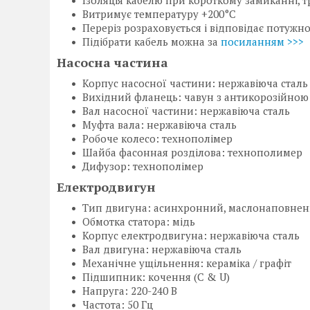
Ізоляція кабелю при короткому замиканні, тр
Витримує температуру +200°C
Переріз розраховується і відповідає потужн
Підібрати кабель можна за
посиланням >>>
Насосна частина
Корпус насосної частини: нержавіюча сталь
Вихідний фланець: чавун з антикорозійною
Вал насосної частини: нержавіюча сталь
Муфта вала: нержавіюча сталь
Робоче колесо: технополімер
Шайба фасонная розділова: технополимер
Дифузор: технополімер
Електродвигун
Тип двигуна: асинхронний, маслонаповнени
Обмотка статора: мідь
Корпус електродвигуна: нержавіюча сталь
Вал двигуна: нержавіюча сталь
Механічне ущільнення: кераміка / графіт
Підшипник: кочення (C & U)
Напруга: 220-240 В
Частота: 50 Гц