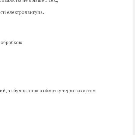
ивалістю не більше 5 сек.,
ості електродвигуна.
 обробкою
й, з вбудованою в обмотку термозахистом