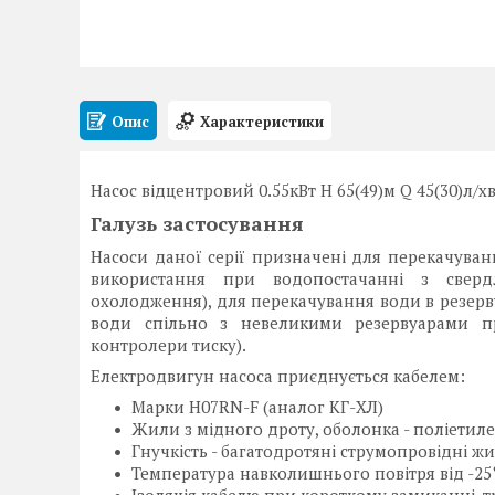
Опис
Характеристики
Насос відцентровий 0.55кВт H 65(49)м Q 45(30)л/х
Галузь застосування
Насоси даної серії призначені для перекачуван
використання при водопостачанні з свердл
охолодження), для перекачування води в резерв
води спільно з невеликими резервуарами пр
контролери тиску).
Електродвигун насоса приєднується кабелем:
Марки H07RN-F (аналог КГ-ХЛ)
Жили з мідного дроту, оболонка - поліетиле
Гнучкість - багатодротяні струмопровідні 
Температура навколишнього повітря від -25