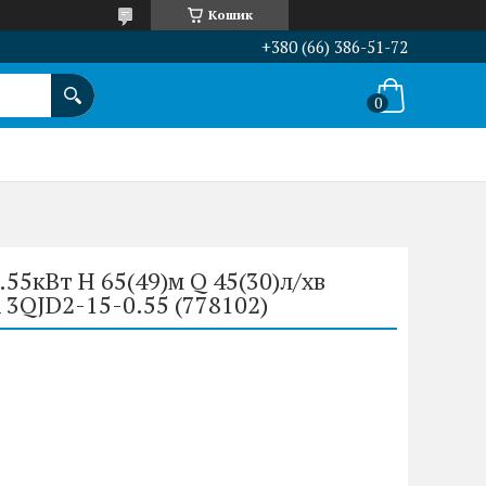
Кошик
+380 (66) 386-51-72
.55кВт H 65(49)м Q 45(30)л/хв
3QJD2-15-0.55 (778102)