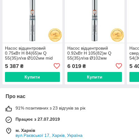
Насос відцентровий
Насос відцентровий
Насо
0.75кВт H 84(65)м Q
0.92кВт H 105(82)м Q
свер
55(35)л/хв Ø102мм mid
55(35)л/хв Ø102мм
54(3
AQUATICA 4QJD3-12-0.75
AQUATICA 4QJD3-15-0.92
Ø75
5 387
6 019
5 4
₴
₴
(778123)
(778124)
(DO
(777
Купити
Купити
Про нас
91% позитивних з 23 відгуків за рік
Працює з 27.07.2019
м. Харків
вул.Раєвської 17, Харків, Україна