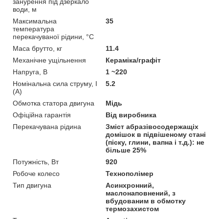
занурення під дзеркало
води, м
Максимальна
35
температура
перекачуваної рідини, °C
Маса брутто, кг
11.4
Механічне ущільнення
Кераміка/графіт
Напруга, В
1 ~220
Номінальна сила струму, I
5.2
(А)
Обмотка статора двигуна
Мідь
Офіційна гарантія
Від виробника
Перекачувана рідина
Зміст абразівосодержащіх
домішок в підвішеному стані
(піску, глини, вапна і т.д.): не
більше 25%
Потужність, Вт
920
Робоче колесо
Технополімер
Тип двигуна
Асинхронний,
маслонаповнений, з
вбудованим в обмотку
термозахистом