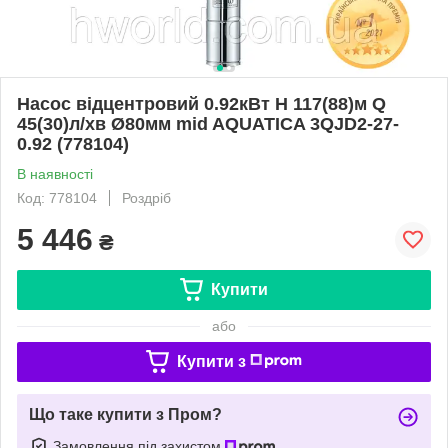
Насос відцентровий 0.92кВт H 117(88)м Q
45(30)л/хв Ø80мм mid AQUATICA 3QJD2-27-
0.92 (778104)
В наявності
Код: 778104
Роздріб
5 446
₴
Купити
або
Купити з
Що таке купити з Пром?
Замовлення під захистом