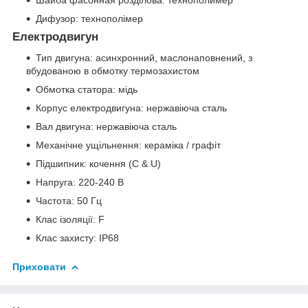
Шайба фасонная розділова: технополимер
Дифузор: технополімер
Електродвигун
Тип двигуна: асинхронний, маслонаповнений, з
вбудованою в обмотку термозахистом
Обмотка статора: мідь
Корпус електродвигуна: нержавіюча сталь
Вал двигуна: нержавіюча сталь
Механічне ущільнення: кераміка / графіт
Підшипник: кочення (C & U)
Напруга: 220-240 В
Частота: 50 Гц
Клас ізоляції: F
Клас захисту: IP68
Приховати