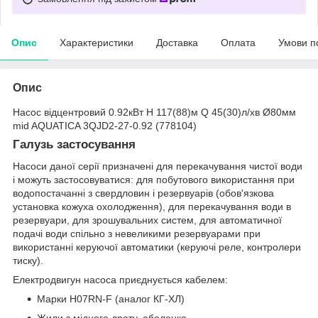
Опис
Характеристики
Доставка
Оплата
Умови п
Опис
Насос відцентровий 0.92кВт H 117(88)м Q 45(30)л/хв Ø80мм
mid AQUATICA 3QJD2-27-0.92 (778104)
Галузь застосування
Насоси даної серії призначені для перекачування чистої води
і можуть застосовуватися: для побутового використання при
водопостачанні з свердловин і резервуарів (обов'язкова
установка кожуха охолодження), для перекачування води в
резервуари, для зрошувальних систем, для автоматичної
подачі води спільно з невеликими резервуарами при
використанні керуючої автоматики (керуючі реле, контролери
тиску).
Електродвигун насоса приєднується кабелем:
Марки H07RN-F (аналог КГ-ХЛ)
Жили з мідного дроту, оболонка -