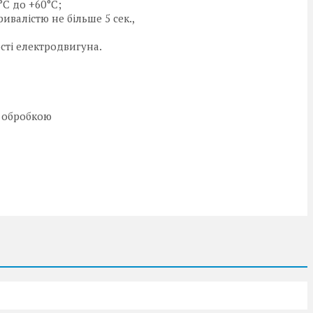
°C до +60°C;
ивалістю не більше 5 сек.,
ості електродвигуна.
 обробкою