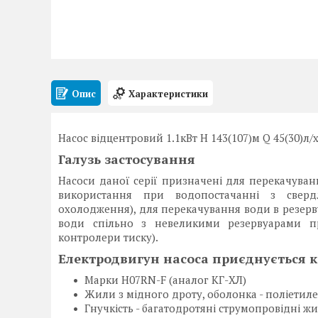
Опис
Характеристики
Насос відцентровий 1.1кВт H 143(107)м Q 45(30)л
Галузь застосування
Насоси даної серії призначені для перекачуван
використання при водопостачанні з свердл
охолодження), для перекачування води в резерв
води спільно з невеликими резервуарами пр
контролери тиску).
Електродвигун насоса приєднується к
Марки H07RN-F (аналог КГ-ХЛ)
Жили з мідного дроту, оболонка - поліетиле
Гнучкість - багатодротяні струмопровідні 