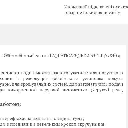
У компанії підключені електр
товар не покидаючи сайту.
/хв Ø80мм 60м кабелю mid AQUATICA 3QJED2-33-1.1 (778405)
ня чистої води і можуть застосовуватися: для побутового
овин і резервуарів (обов'язкова установка кожуха
уари, для зрошувальних систем, для автоматичної подачі
и використанні керуючої автоматики (керуючі реле,
абелем:
нтерефталатна плівка і ізоляційна гума;
жили в поєднанні з невеликим кроком скручування;