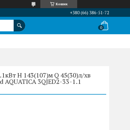
Кошик
+380 (66) 386-51-72
.1кВт H 143(107)м Q 45(30)л/хв
d AQUATICA 3QJED2-33-1.1