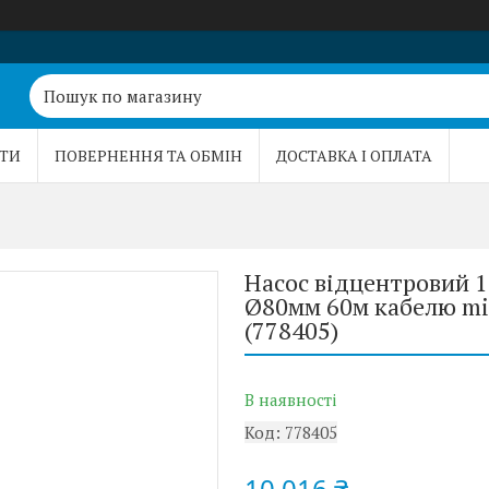
ТИ
ПОВЕРНЕННЯ ТА ОБМІН
ДОСТАВКА І ОПЛАТА
Насос відцентровий 1
Ø80мм 60м кабелю mi
(778405)
В наявності
Код:
778405
10 016 ₴