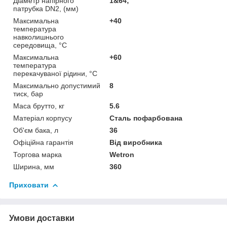
Діаметр напірного
1&64;
патрубка DN2, (мм)
Максимальна
+40
температура
навколишнього
середовища, °C
Максимальна
+60
температура
перекачуваної рідини, °C
Максимально допустимий
8
тиск, бар
Маса брутто, кг
5.6
Матеріал корпусу
Сталь пофарбована
Об'єм бака, л
36
Офіційна гарантія
Від виробника
Торгова марка
Wetron
Ширина, мм
360
Приховати
Умови доставки