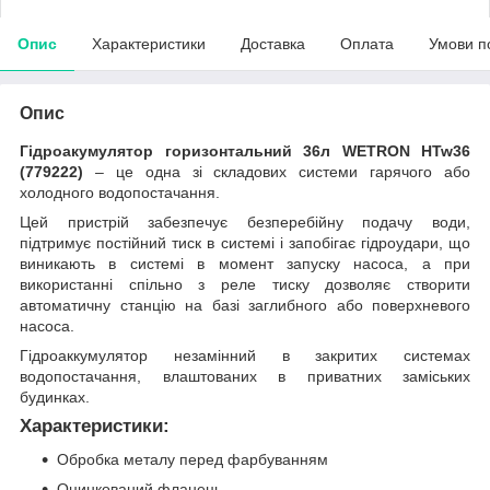
Опис
Характеристики
Доставка
Оплата
Умови п
Опис
Гідроакумулятор горизонтальний 36л WETRON HTw36
(779222)
– це одна зі складових системи гарячого або
холодного водопостачання.
Цей пристрій забезпечує безперебійну подачу води,
підтримує постійний тиск в системі і запобігає гідроудари, що
виникають в системі в момент запуску насоса, а при
використанні спільно з реле тиску дозволяє створити
автоматичну станцію на базі заглибного або поверхневого
насоса.
Гідроаккумулятор незамінний в закритих системах
водопостачання, влаштованих в приватних заміських
будинках.
Характеристики:
Обробка металу перед фарбуванням
Оцинкований фланець