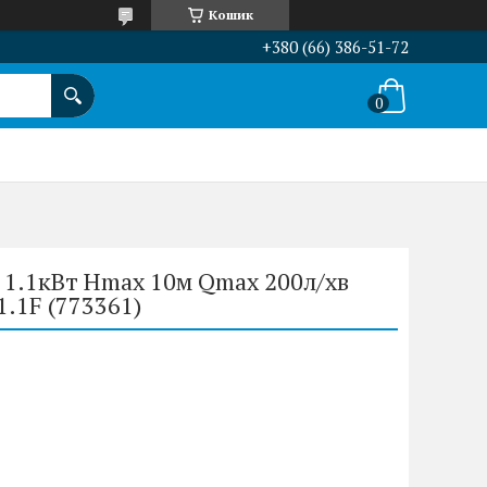
Кошик
+380 (66) 386-51-72
 1.1кВт Hmax 10м Qmax 200л/хв
1F (773361)