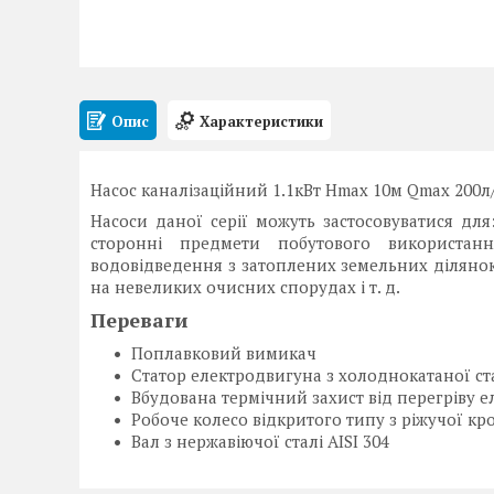
Опис
Характеристики
Насос каналізаційний 1.1кВт Hmax 10м Qmax 200
Насоси даної серії можуть застосовуватися для
сторонні предмети побутового використанн
водовідведення з затоплених земельних ділянок
на невеликих очисних спорудах і т. д.
Переваги
Поплавковий вимикач
Статор електродвигуна з холоднокатаної ст
Вбудована термічний захист від перегріву 
Робоче колесо відкритого типу з ріжучої к
Вал з нержавіючої сталі AISI 304