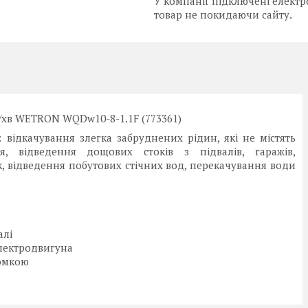
У компанії підключені електр
товар не покидаючи сайту.
л/хв WETRON WQDw10-8-1.1F (773361)
: відкачування злегка забруднених рідин, які не містять
я, відведення дощових стоків з підвалів, гаражів,
, відведення побутових стічних вод, перекачування води
алі
електродвигуна
ромкою