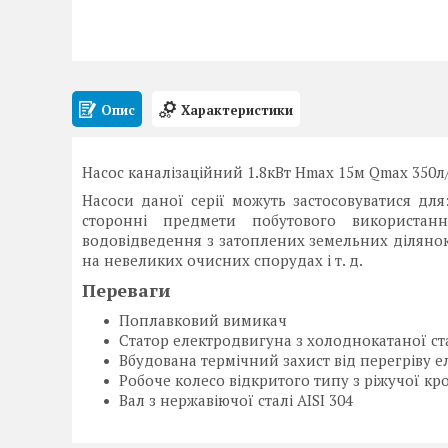
Опис
Характеристики
Насос каналізаційний 1.8кВт Hmax 15м Qmax 350
Насоси даної серії можуть застосовуватися для
сторонні предмети побутового використанн
водовідведення з затоплених земельних ділянок
на невеликих очисних спорудах і т. д.
Переваги
Поплавковий вимикач
Статор електродвигуна з холоднокатаної ст
Вбудована термічний захист від перегріву 
Робоче колесо відкритого типу з ріжучої к
Вал з нержавіючої сталі AISI 304