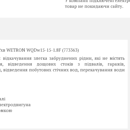
У компанії підключені електр
товар не покидаючи сайту.
л/хв WETRON WQDw15-15-1.8F (773363)
: відкачування злегка забруднених рідин, які не містять
я, відведення дощових стоків з підвалів, гаражів,
, відведення побутових стічних вод, перекачування води
алі
електродвигуна
ромкою