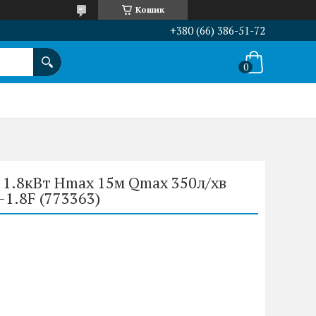
Кошик
+380 (66) 386-51-72
 1.8кВт Hmax 15м Qmax 350л/хв
.8F (773363)