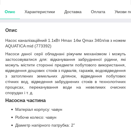
Опис
Характеристики
Доставка
Оплата
Умови п
Опис
Насос каналізаційний 1.1кВт Hmax 14м Qmax 340л/хв з ножем
AQUATICA mid (773392)
Насоси даної серії обладнані ріжучим механізмом і можуть
застосовуватися для: відкачування забрудненої рідини, які
можуть містити сторонні предмети побутового використання,
відведення дощових стоків з підвалів, гаражів, водовідведення
з затоплених земельних ділянок, відведення побутових
стічних вод, відведення забруднених стоків в технологічних
процесах, перекачування води на невеликих очисних
спорудах і т. д.
Насосна частина
Матеріал корпусу: чавун
Робоче колесо: чавун
Діаметр напірного патрубка: 2"