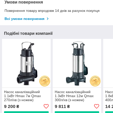
Умови повернення
Повернення товару впродовж 14 днів за рахунок покупця
Всі умови повернення
Подібні товари компанії
Насос каналізаційний
Насос каналізаційний
Насо
1.1кВт Hmax 7м Qmax
1.3кВт Hmax 12м Qmax
1.8
270л/хв (з ножем)
300л/хв (з ножем)
400л
AQUATICA (773331)
AQUATICA (773332)
AQU
9 200
9 811
14 
₴
₴