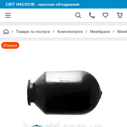
СВІТ НАСОСІВ - насосне обладнання
Товари та послуги
Комплектуючі
Мембрани
Мемб
Италия