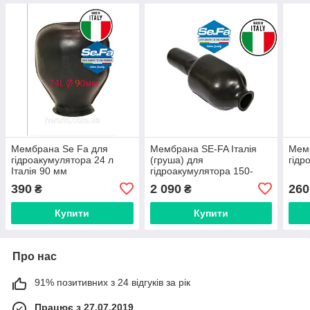
Мембрана Se Fa для
Мембрана SE-FA Італія
Мем
гідроакумулятора 24 л
(груша) для
гідр
Італія 90 мм
гідроакумулятора 150-
200L/80 мм не прохідна
390
2 090
260
₴
₴
Купити
Купити
Про нас
91% позитивних з 24 відгуків за рік
Працює з 27.07.2019