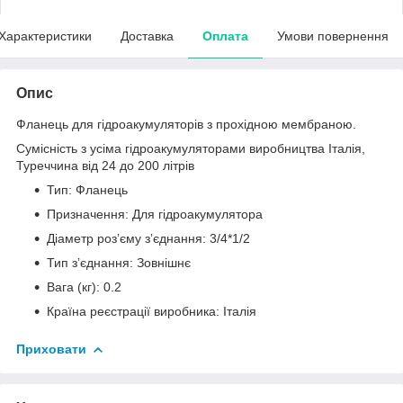
Характеристики
Доставка
Оплата
Умови повернення
Опис
Фланець для гідроакумуляторів з прохідною мембраною.
Сумісність з усіма гідроакумуляторами виробництва Італія,
Туреччина від 24 до 200 літрів
Тип: Фланець
Призначення: Для гідроакумулятора
Діаметр розʼєму зʼєднання: 3/4*1/2
Тип зʼєднання: Зовнішнє
Вага (кг): 0.2
Країна реєстрації виробника: Італія
Приховати